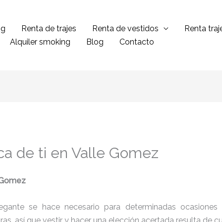
ng
Renta de trajes
Renta de vestidos
Renta tra
Alquiler smoking
Blog
Contacto
ca de ti en Valle Gomez
e Gomez
legante se hace necesario para determinadas ocasiones 
tras, así que vestir y hacer una elección acertada resulta de 