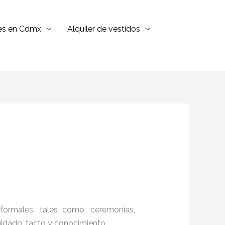
jes en Cdmx
Alquiler de vestidos
formales, tales como: ceremonias,
cuidado, tacto y conocimiento.