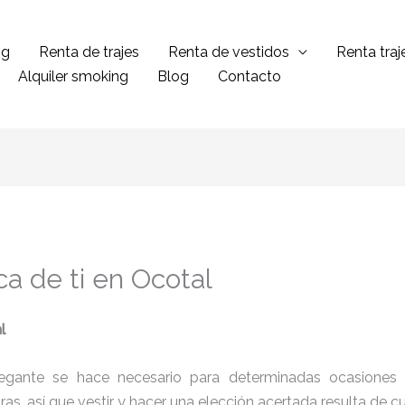
ng
Renta de trajes
Renta de vestidos
Renta tra
Alquiler smoking
Blog
Contacto
ca de ti en Ocotal
l
legante se hace necesario para determinadas ocasiones 
tras, así que vestir y hacer una elección acertada resulta de 