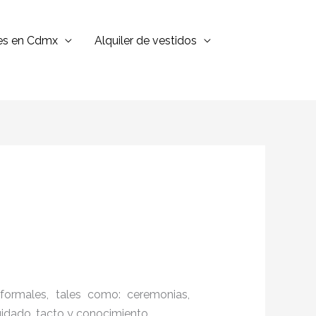
jes en Cdmx
Alquiler de vestidos
formales, tales como: ceremonias,
cuidado, tacto y conocimiento.