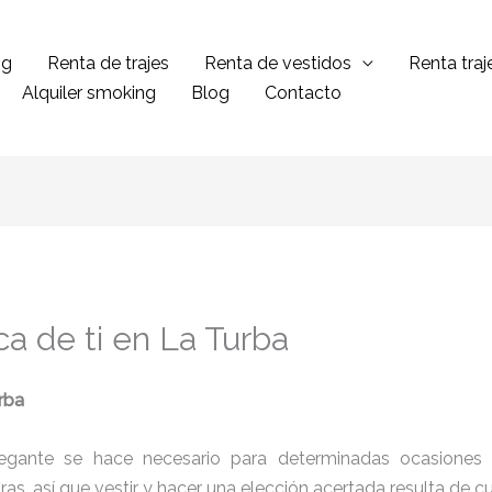
ng
Renta de trajes
Renta de vestidos
Renta tra
Alquiler smoking
Blog
Contacto
ca de ti en La Turba
rba
legante se hace necesario para determinadas ocasiones 
tras, así que vestir y hacer una elección acertada resulta de 