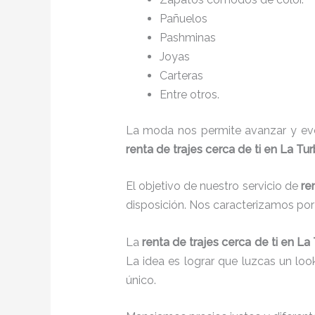
Pañuelos
P
ashminas
Joyas
Carteras
Entre otros.
La moda nos permite avanzar y evol
renta de trajes cerca de ti en La Tu
El objetivo de nuestro servicio de
re
disposición. Nos caracterizamos po
La
renta de trajes cerca de ti
en La
La idea es lograr que luzcas un lo
único.