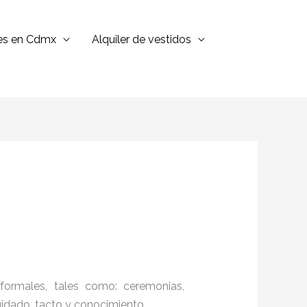
jes en Cdmx
Alquiler de vestidos
formales, tales como: ceremonias,
cuidado, tacto y conocimiento.