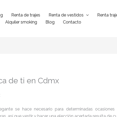
ng
Renta de trajes
Renta de vestidos
Renta tra
Alquiler smoking
Blog
Contacto
ca de ti en Cdmx
legante se hace necesario para determinadas ocasiones 
tras, así que vestir y hacer una elección acertada resulta de 