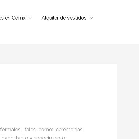
jes en Cdmx
Alquiler de vestidos
formales, tales como: ceremonias,
cuidado, tacto y conocimiento.