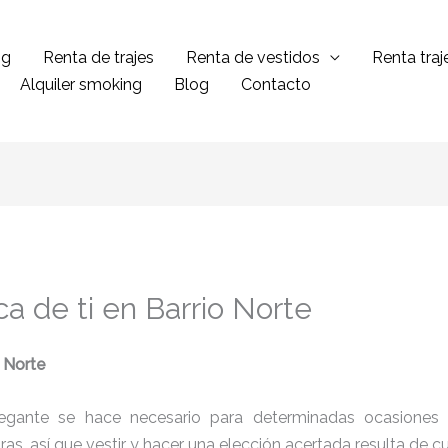
ng
Renta de trajes
Renta de vestidos
Renta tra
Alquiler smoking
Blog
Contacto
ca de ti en Barrio Norte
o Norte
legante se hace necesario para determinadas ocasiones 
tras, así que vestir y hacer una elección acertada resulta de 