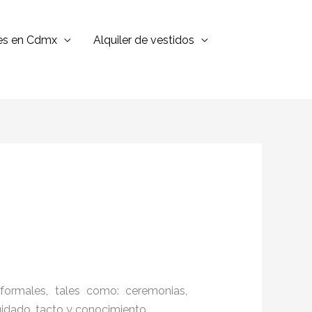
jes en Cdmx
Alquiler de vestidos
formales, tales como: ceremonias,
cuidado, tacto y conocimiento.