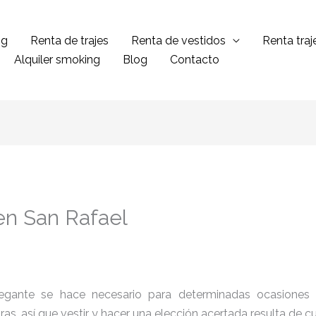
ng
Renta de trajes
Renta de vestidos
Renta tra
Alquiler smoking
Blog
Contacto
en San Rafael
legante se hace necesario para determinadas ocasiones 
tras, así que vestir y hacer una elección acertada resulta de 