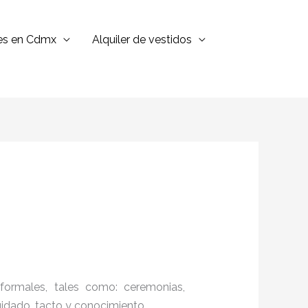
jes en Cdmx
Alquiler de vestidos
formales, tales como: ceremonias,
cuidado, tacto y conocimiento.