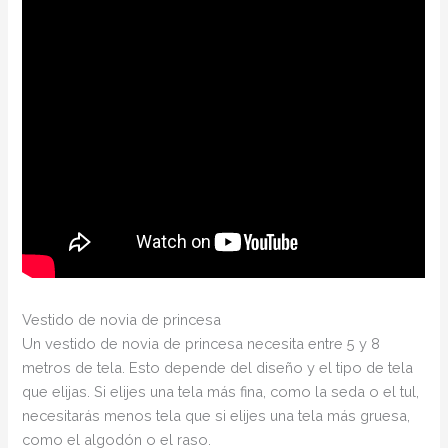
Vestido de novia de princesa
Un vestido de novia de princesa necesita entre 5 y 8
metros de tela. Esto depende del diseño y el tipo de tela
que elijas. Si elijes una tela más fina, como la seda o el tul,
necesitarás menos tela que si elijes una tela más gruesa,
como el algodón o el raso.