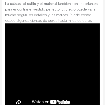
La
calidad
, el
estilo
y el
material
también son importantes
para encontrar el vestido perfecto. El precio puede variar
mucho según los detalles y las marcas. Puede costar
desde algunos cientos de euros hasta miles de euros.