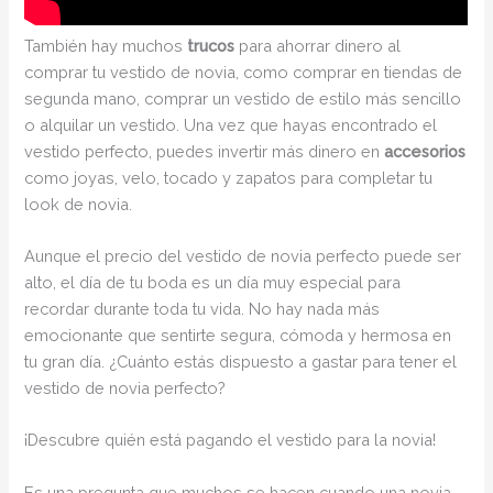
También hay muchos
trucos
para ahorrar dinero al
comprar tu vestido de novia, como comprar en tiendas de
segunda mano, comprar un vestido de estilo más sencillo
o alquilar un vestido. Una vez que hayas encontrado el
vestido perfecto, puedes invertir más dinero en
accesorios
como joyas, velo, tocado y zapatos para completar tu
look de novia.
Aunque el precio del vestido de novia perfecto puede ser
alto, el día de tu boda es un día muy especial para
recordar durante toda tu vida. No hay nada más
emocionante que sentirte segura, cómoda y hermosa en
tu gran día. ¿Cuánto estás dispuesto a gastar para tener el
vestido de novia perfecto?
¡Descubre quién está pagando el vestido para la novia!
Es una pregunta que muchos se hacen cuando una novia