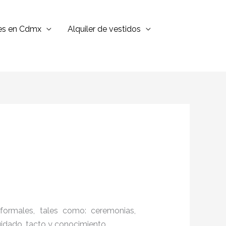
jes en Cdmx
Alquiler de vestidos
formales, tales como: ceremonias,
cuidado, tacto y conocimiento.