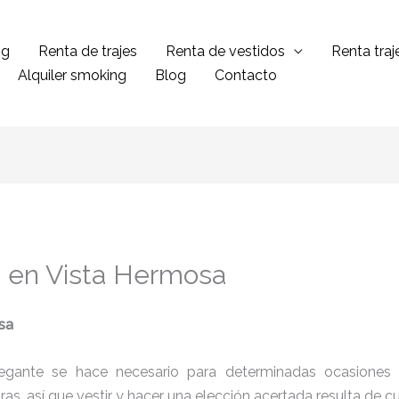
ng
Renta de trajes
Renta de vestidos
Renta tra
Alquiler smoking
Blog
Contacto
s en Vista Hermosa
sa
legante se hace necesario para determinadas ocasiones 
tras, así que vestir y hacer una elección acertada resulta de 