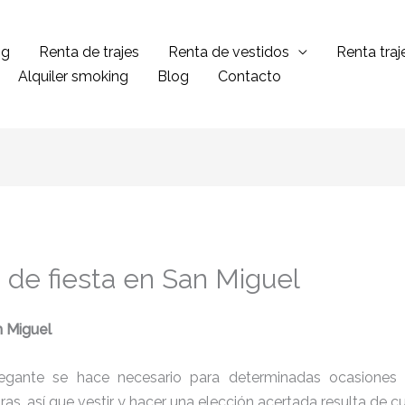
ng
Renta de trajes
Renta de vestidos
Renta tra
Alquiler smoking
Blog
Contacto
s de fiesta en San Miguel
n Miguel
legante se hace necesario para determinadas ocasiones 
tras, así que vestir y hacer una elección acertada resulta de 