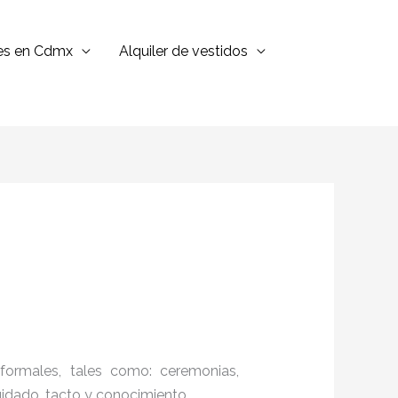
jes en Cdmx
Alquiler de vestidos
formales, tales como: ceremonias,
cuidado, tacto y conocimiento.