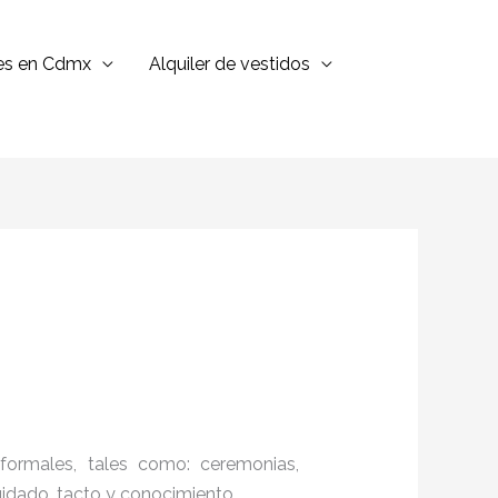
jes en Cdmx
Alquiler de vestidos
formales, tales como: ceremonias,
cuidado, tacto y conocimiento.