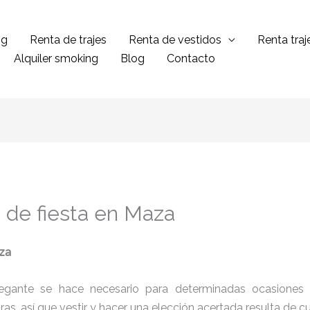
ng
Renta de trajes
Renta de vestidos
Renta tra
Alquiler smoking
Blog
Contacto
s de fiesta en Maza
aza
legante se hace necesario para determinadas ocasiones 
tras, así que vestir y hacer una elección acertada resulta de 