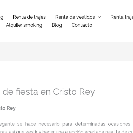
ng
Renta de trajes
Renta de vestidos
Renta tra
Alquiler smoking
Blog
Contacto
 de fiesta en Cristo Rey
isto Rey
legante se hace necesario para determinadas ocasiones 
tras, así que vestir y hacer una elección acertada resulta de 