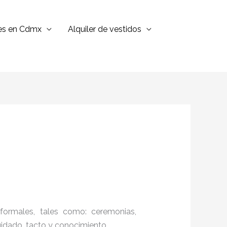
jes en Cdmx
Alquiler de vestidos
formales, tales como: ceremonias,
cuidado, tacto y conocimiento.