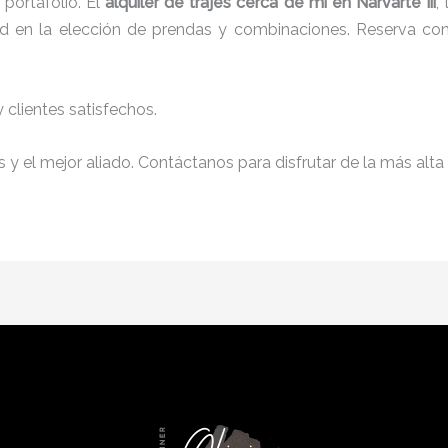
portafolio. El
alquiler de trajes cerca de mi
en Narvarte Iii
,
tad en la elección de prendas y combinaciones. Reserva con 
clientes satisfechos.
y el mejor aliado. Contáctanos para disfrutar de la más alta 