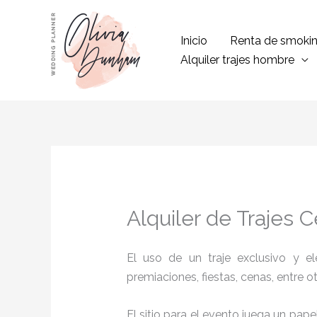
Ir
al
Inicio
Renta de smoki
contenido
Alquiler trajes hombre
Alquiler de Trajes C
El uso de un traje exclusivo y e
premiaciones, fiestas, cenas, entre o
El sitio para el evento juega un pap