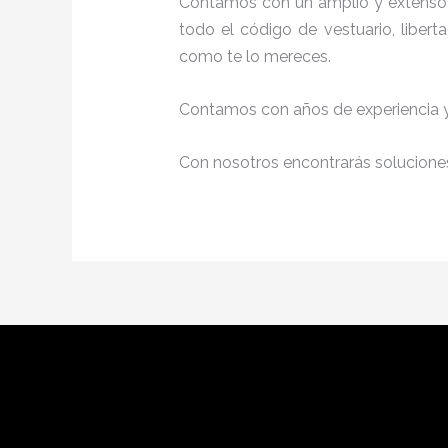
Contamos con un amplio y extenso 
todo el código de vestuario, liber
como te lo mereces.
Contamos con años de experiencia y 
Con nosotros encontrarás soluciones 