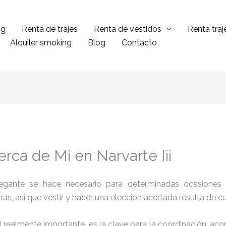
ng
Renta de trajes
Renta de vestidos
Renta tra
Alquiler smoking
Blog
Contacto
erca de Mi en Narvarte Iii
legante se hace necesario para determinadas ocasiones 
tras, así que vestir y hacer una elección acertada resulta de 
el realmente importante, es la clave para la coordinación, a