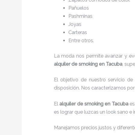
Pañuelos
P
ashminas
Joyas
Carteras
Entre otros.
La moda nos permite avanzar y evol
alquiler de smoking en Tacuba
, sup
El objetivo de nuestro servicio d
disposición. Nos caracterizamos po
El
alquiler de smoking
en Tacuba
es
es lograr que luzcas un look sano e 
Manejamos precios justos y diferente