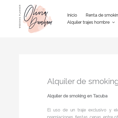
Ir
al
Inicio
Renta de smoki
contenido
Alquiler trajes hombre
Alquiler de smokin
Alquiler de smoking
en Tacuba
El uso de un traje exclusivo y e
premiaciones, fiestas, cenas, entre o