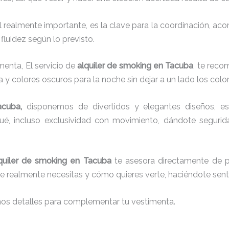
el realmente importante, es la clave para la coordinación, a
fluidez según lo previsto.
menta, El servicio de
alquiler de smoking en Tacuba
, te reco
a y colores oscuros para la noche sin dejar a un lado los colo
acuba,
disponemos de
divertidos y elegantes diseños, est
aqué, incluso exclusividad con movimiento, dándote seguri
quiler de smoking en Tacuba
te asesora directamente de pr
que realmente necesitas y cómo quieres verte, haciéndote senti
nos detalles para complementar tu vestimenta.