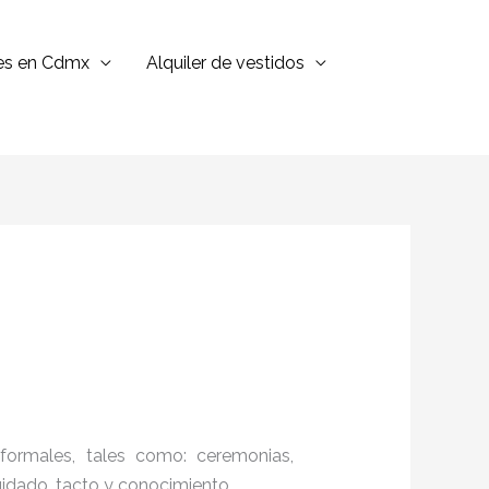
jes en Cdmx
Alquiler de vestidos
formales, tales como: ceremonias,
cuidado, tacto y conocimiento.