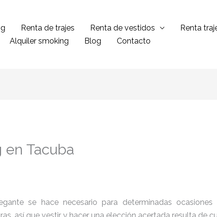
ng
Renta de trajes
Renta de vestidos
Renta tra
Alquiler smoking
Blog
Contacto
g en Tacuba
legante se hace necesario para determinadas ocasiones 
tras, así que vestir y hacer una elección acertada resulta de 