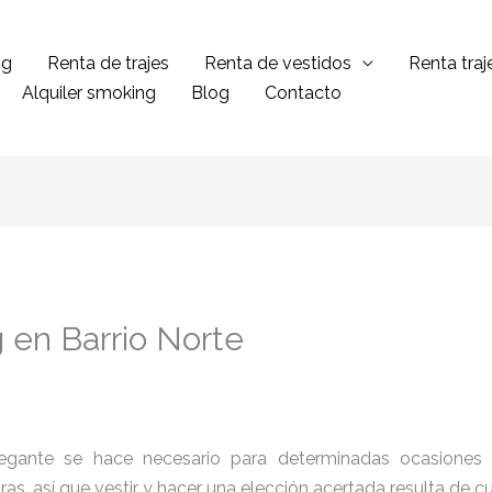
ng
Renta de trajes
Renta de vestidos
Renta tra
Alquiler smoking
Blog
Contacto
 en Barrio Norte
legante se hace necesario para determinadas ocasiones 
tras, así que vestir y hacer una elección acertada resulta de 