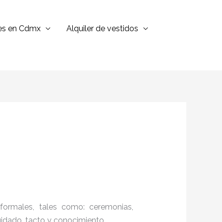
jes en Cdmx
Alquiler de vestidos
formales, tales como: ceremonias,
cuidado, tacto y conocimiento.