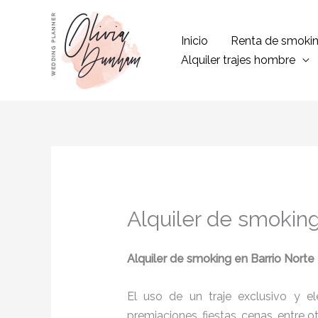
Ir
al
Inicio
Renta de smoki
contenido
Alquiler trajes hombre
Alquiler de smoking
Alquiler de smoking
en Barrio Norte
El uso de un traje exclusivo y e
premiaciones, fiestas, cenas, entre o