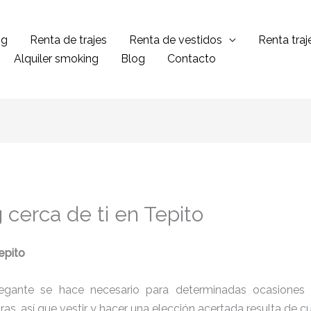
ng
Renta de trajes
Renta de vestidos
Renta tra
Alquiler smoking
Blog
Contacto
 cerca de ti en Tepito
epito
legante se hace necesario para determinadas ocasiones 
tras, así que vestir y hacer una elección acertada resulta de 