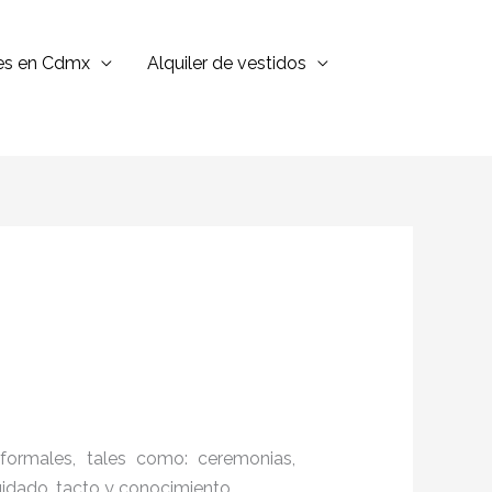
jes en Cdmx
Alquiler de vestidos
formales, tales como: ceremonias,
cuidado, tacto y conocimiento.