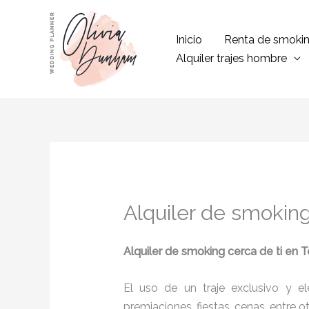
Ir
al
Inicio
Renta de smoki
contenido
Alquiler trajes hombre
Alquiler de smoking
Alquiler de smoking cerca de ti en T
El uso de un traje exclusivo y e
premiaciones, fiestas, cenas, entre o