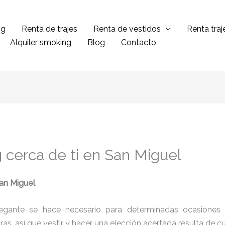
ng
Renta de trajes
Renta de vestidos
Renta tra
Alquiler smoking
Blog
Contacto
 cerca de ti en San Miguel
San Miguel
legante se hace necesario para determinadas ocasiones 
tras, así que vestir y hacer una elección acertada resulta de 