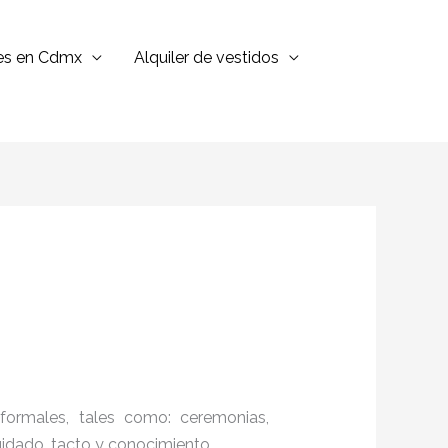
jes en Cdmx
Alquiler de vestidos
formales, tales como: ceremonias,
cuidado, tacto y conocimiento.